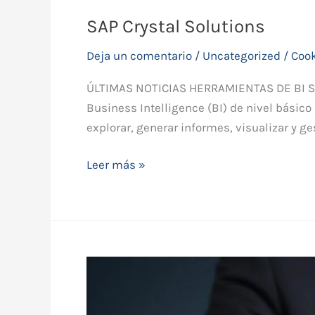
SAP Crystal Solutions
Deja un comentario
/
Uncategorized
/
Coo
ÚLTIMAS NOTICIAS HERRAMIENTAS DE BI SE
Business Intelligence (BI) de nivel básico
explorar, generar informes, visualizar y ge
Leer más »
AE
(IATF
16949