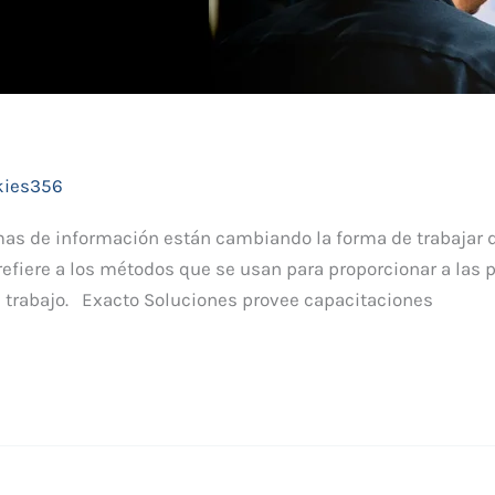
kies356
as de información están cambiando la forma de trabajar 
refiere a los métodos que se usan para proporcionar a las
u trabajo. Exacto Soluciones provee capacitaciones