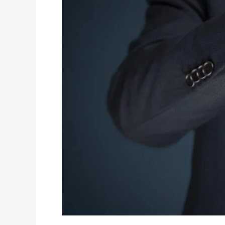
ISO
9001
Software)