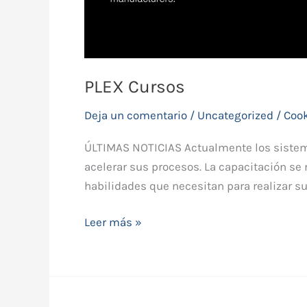
PLEX Cursos
Deja un comentario
/
Uncategorized
/
Coo
ÚLTIMAS NOTICIAS Actualmente los sistem
acelerar sus procesos. La capacitación se 
habilidades que necesitan para realizar s
Leer más »