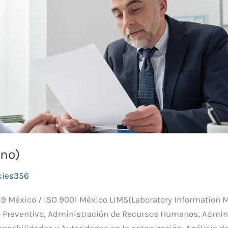
ano)
kies356
49 México / ISO 9001 México LIMS(Laboratory Information
 Preventivo, Administración de Recursos Humanos, Admin
onsabilidades y Autoridades en la organización, Análisis d